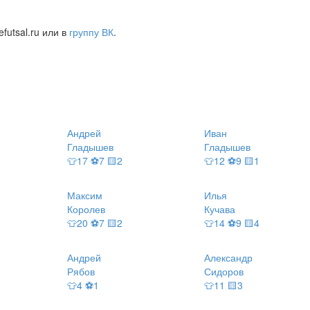
futsal.ru или в
группу ВК
.
Андрей
Иван
Гладышев
Гладышев
👕17 ⚽7 🟨2
👕12 ⚽9 🟨1
Максим
Илья
Королев
Кучава
👕20 ⚽7 🟨2
👕14 ⚽9 🟨4
Андрей
Александр
Рябов
Сидоров
👕4 ⚽1
👕11 🟨3