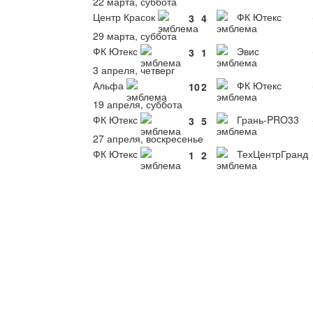
22 марта, суббота
Центр Красок
ФК Ютекс
3
4
29 марта, суббота
ФК Ютекс
Эвис
3
1
3 апреля, четверг
Альфа
ФК Ютекс
10
2
19 апреля, суббота
ФК Ютекс
Грань-PRO33
3
5
27 апреля, воскресенье
ФК Ютекс
ТехЦентрГранд
1
2