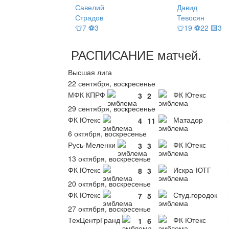
Савелий
Давид
Страдов
Тевосян
👕7 ⚽3
👕19 ⚽22 🟨3
РАСПИСАНИЕ
матчей
.
Высшая лига
22 сентября, воскресенье
МФК КПРФ
ФК Ютекс
3
2
29 сентября, воскресенье
ФК Ютекс
Матадор
4
11
6 октября, воскресенье
Русь-Меленки
ФК Ютекс
3
3
13 октября, воскресенье
ФК Ютекс
Искра-ЮТГ
8
3
20 октября, воскресенье
ФК Ютекс
Студ.городок
7
5
27 октября, воскресенье
ТехЦентрГранд
ФК Ютекс
1
6