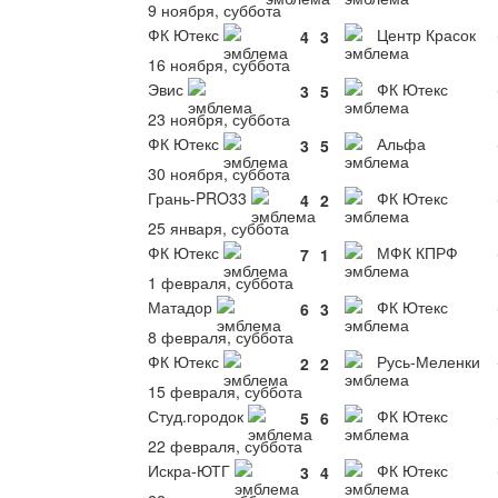
9 ноября, суббота
ФК Ютекс
Центр Красок
4
3
16 ноября, суббота
Эвис
ФК Ютекс
3
5
23 ноября, суббота
ФК Ютекс
Альфа
3
5
30 ноября, суббота
Грань-PRO33
ФК Ютекс
4
2
25 января, суббота
ФК Ютекс
МФК КПРФ
7
1
1 февраля, суббота
Матадор
ФК Ютекс
6
3
8 февраля, суббота
ФК Ютекс
Русь-Меленки
2
2
15 февраля, суббота
Студ.городок
ФК Ютекс
5
6
22 февраля, суббота
Искра-ЮТГ
ФК Ютекс
3
4