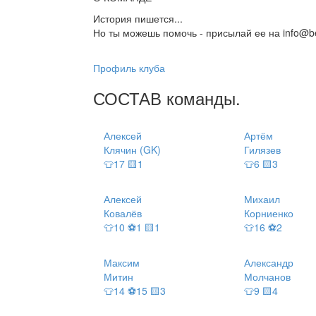
История пишется...
Но ты можешь помочь - присылай ее на info@be
Профиль клуба
СОСТАВ
команды
.
Алексей
Артём
Клячин (GK)
Гилязев
👕17 🟨1
👕6 🟨3
Алексей
Михаил
Ковалёв
Корниенко
👕10 ⚽1 🟨1
👕16 ⚽2
Максим
Александр
Митин
Молчанов
👕14 ⚽15 🟨3
👕9 🟨4