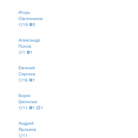
Игорь
Овсянников
👕19 ⚽3
Александр
Попов
👕1 ⚽1
Евгений
Сергеев
👕16 ⚽1
Борис
Шепелев
👕11 ⚽1 🟨1
Андрей
Ярлыков
👕11