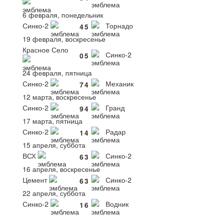
6 февраля, понедельник
Синко-2
Торнадо
4
5
19 февраля, воскресенье
Красное Село
Синко-2
0
5
24 февраля, пятница
Синко-2
Механик
7
4
12 марта, воскресенье
Синко-2
Гранд
9
4
17 марта, пятница
Синко-2
Радар
1
4
15 апреля, суббота
ВСХ
Синко-2
6
3
16 апреля, воскресенье
Цемент
Синко-2
6
3
22 апреля, суббота
Синко-2
Водник
1
6