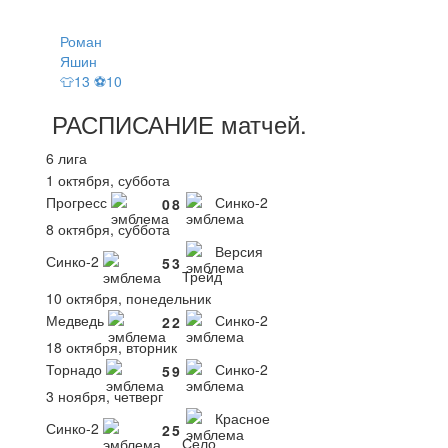
Роман
Яшин
👕13 ⚽10
РАСПИСАНИЕ
матчей
.
6 лига
1 октября, суббота
Прогресс
Синко-2
0
8
8 октября, суббота
Версия
Синко-2
5
3
Трейд
10 октября, понедельник
Медведь
Синко-2
2
2
18 октября, вторник
Торнадо
Синко-2
5
9
3 ноября, четверг
Красное
Синко-2
2
5
Село