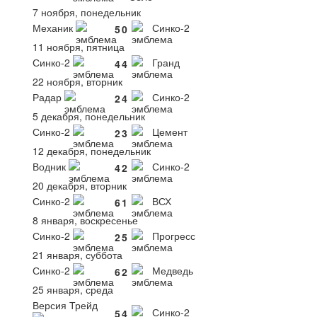
7 ноября, понедельник
Механик
Синко-2
5
0
11 ноября, пятница
Синко-2
Гранд
4
4
22 ноября, вторник
Радар
Синко-2
2
4
5 декабря, понедельник
Синко-2
Цемент
2
3
12 декабря, понедельник
Водник
Синко-2
4
2
20 декабря, вторник
Синко-2
ВСХ
6
1
8 января, воскресенье
Синко-2
Прогресс
2
5
21 января, суббота
Синко-2
Медведь
6
2
25 января, среда
Версия Трейд
Синко-2
5
4