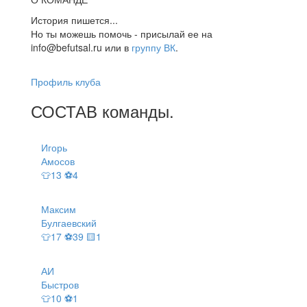
История пишется...
Но ты можешь помочь - присылай ее на
info@befutsal.ru или в
группу ВК
.
Профиль клуба
СОСТАВ
команды
.
Игорь
Амосов
👕13 ⚽4
Максим
Булгаевский
👕17 ⚽39 🟨1
АИ
Быстров
👕10 ⚽1