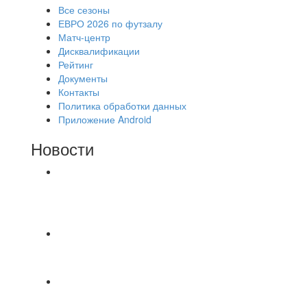
Все сезоны
ЕВРО 2026 по футзалу
Матч-центр
Дисквалификации
Рейтинг
Документы
Контакты
Политика обработки данных
Приложение Android
Новости
⚽НАЗНАЧЕНИЯ СУДЕЙ⚽ ‼В СРЕДУ
СОСТОЯТСЯ ДОИГРОВКИ 2-Х ТАЙМОВ ДВУХ
МАТЧЕЙ 2А ЛИГИ.
⚽️ВИДЕООБЗОР⚽️ 4 ЛИГА А «РСК КОМПЛЕКТ»
9️⃣ : 6️⃣ «МАЛЬОРКА»
🇷🇺 Дебют в Первенстве России по футболу