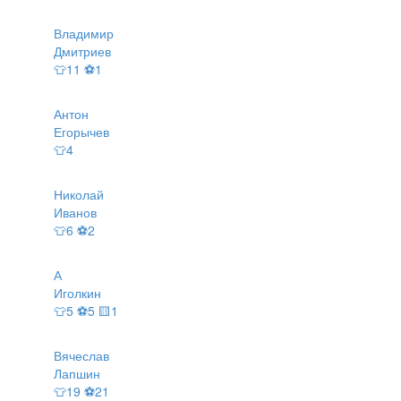
Владимир
Дмитриев
👕11 ⚽1
Антон
Егорычев
👕4
Николай
Иванов
👕6 ⚽2
А
Иголкин
👕5 ⚽5 🟨1
Вячеслав
Лапшин
👕19 ⚽21