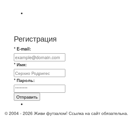
другой, 4 ничьи, ЦК лучшие в этом сезоне по
📅 Анонс матчей на понедельник, 10 августа
2026 г. 🎡 Центральный парк культуры и
Регистрация
* E-mail:
* Имя:
* Пароль:
Отправить
© 2004 - 2026 Живи футзалом! Ссылка на сайт обязательна.