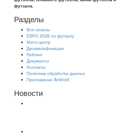
футзала
.
Разделы
Все сезоны
ЕВРО 2026 по футзалу
Матч-центр
Дисквалификации
Рейтинг
Документы
Контакты
Политика обработки данных
Приложение Android
Новости
⚽НАЗНАЧЕНИЯ СУДЕЙ⚽ ‼В СРЕДУ
СОСТОЯТСЯ ДОИГРОВКИ 2-Х ТАЙМОВ ДВУХ
МАТЧЕЙ 2А ЛИГИ.
📊 22 матча, 9 побед у одной команды, 9 у