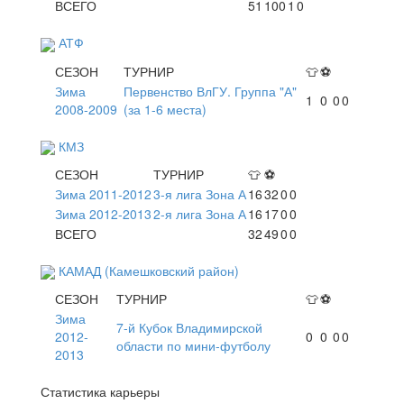
ВСЕГО
51
100
1
0
АТФ
СЕЗОН
ТУРНИР
👕
⚽
Зима
Первенство ВлГУ. Группа "А"
1
0
0
0
2008-2009
(за 1-6 места)
КМЗ
СЕЗОН
ТУРНИР
👕
⚽
Зима 2011-2012
3-я лига Зона А
16
32
0
0
Зима 2012-2013
2-я лига Зона А
16
17
0
0
ВСЕГО
32
49
0
0
КАМАД (Камешковский район)
СЕЗОН
ТУРНИР
👕
⚽
Зима
7-й Кубок Владимирской
2012-
0
0
0
0
области по мини-футболу
2013
Статистика карьеры