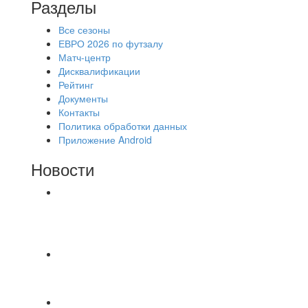
Разделы
Все сезоны
ЕВРО 2026 по футзалу
Матч-центр
Дисквалификации
Рейтинг
Документы
Контакты
Политика обработки данных
Приложение Android
Новости
⚽НАЗНАЧЕНИЯ СУДЕЙ⚽ ‼В СРЕДУ
СОСТОЯТСЯ ДОИГРОВКИ 2-Х ТАЙМОВ ДВУХ
МАТЧЕЙ 2А ЛИГИ.
Красная Гвардия сыграла в ничью с Камбэком
3:3 Равная игра , много борьбы и