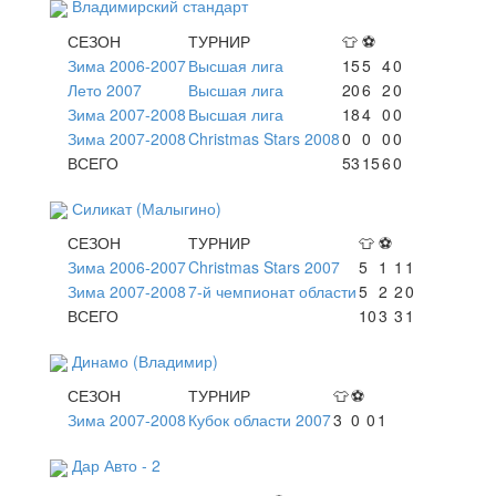
Владимирский стандарт
СЕЗОН
ТУРНИР
👕
⚽
Зима 2006-2007
Высшая лига
15
5
4
0
Лето 2007
Высшая лига
20
6
2
0
Зима 2007-2008
Высшая лига
18
4
0
0
Зима 2007-2008
Christmas Stars 2008
0
0
0
0
ВСЕГО
53
15
6
0
Силикат (Малыгино)
СЕЗОН
ТУРНИР
👕
⚽
Зима 2006-2007
Christmas Stars 2007
5
1
1
1
Зима 2007-2008
7-й чемпионат области
5
2
2
0
ВСЕГО
10
3
3
1
Динамо (Владимир)
СЕЗОН
ТУРНИР
👕
⚽
Зима 2007-2008
Кубок области 2007
3
0
0
1
Дар Авто - 2