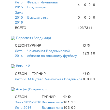
Лето
Футзал. Чемпионат
4
0
0
0
2015
Владимира
Зима
2015-
Высшая лига
0
0
0
0
2016
ВСЕГО
123
73
11
1
Пересвет (Владимир)
СЕЗОН
ТУРНИР
👕
⚽
Лето
Чемпионат Владимирской
12
3
1
0
2014
области по пляжному футболу
Викинг-2
СЕЗОН
ТУРНИР
👕
⚽
Лето 2014
Футзал. Чемпионат Владимира
0
0
0
0
Альфа (Владимир)
СЕЗОН
ТУРНИР
👕
⚽
Зима 2015-2016
Высшая лига
16
1
1
0
Лето 2016
Высшая лига
10
3
0
0