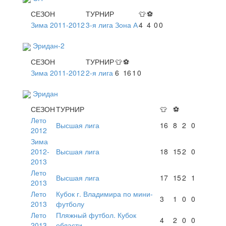
СЕЗОН
ТУРНИР
👕
⚽
Зима 2011-2012
3-я лига Зона А
4
4
0
0
Эридан-2
СЕЗОН
ТУРНИР
👕
⚽
Зима 2011-2012
2-я лига
6
16
1
0
Эридан
СЕЗОН
ТУРНИР
👕
⚽
Лето
Высшая лига
16
8
2
0
2012
Зима
2012-
Высшая лига
18
15
2
0
2013
Лето
Высшая лига
17
15
2
1
2013
Лето
Кубок г. Владимира по мини-
3
1
0
0
2013
футболу
Лето
Пляжный футбол. Кубок
4
2
0
0
2013
области