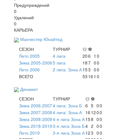
Предупреждений
0
Удалений
0
КАРЬЕРА
Манчестер Юнайтед
СЕЗОН
ТУРНИР
👕
⚽
Лето 2005
4 лига
20
6
1
0
Зима 2005-2006
5 лига
18
7
0
0
Лето 2006
2 лига. Зона А
15
3
0
0
ВСЕГО
53
16
1
0
Динамит
СЕЗОН
ТУРНИР
👕
⚽
Зима 2006-2007
4 лига: Зона Б
6
5
0
0
Зима 2007-2008
4 лига: Зона А
16
12
0
0
Зима 2008-2009
4-я лига Зона А
15
8
0
0
Зима 2018-2019
3-я лига Зона Б
4
2
0
0
Лето 2019
3-я лига Зона А
12
3
0
0