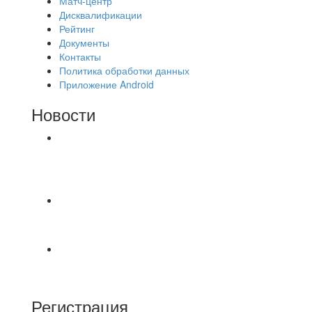
Матч-центр
Дисквалификации
Рейтинг
Документы
Контакты
Политика обработки данных
Приложение Android
Новости
⚽НАЗНАЧЕНИЯ СУДЕЙ⚽ ‼В СРЕДУ
СОСТОЯТСЯ ДОИГРОВКИ 2-Х ТАЙМОВ ДВУХ
МАТЧЕЙ 2А ЛИГИ.
⚡️Сегодня было жарко⚡️ ⚽ ️«Протестировали»
новую футбольную площадку в
📅 Анонс матчей на пятницу, 7 августа 2026 г.
🎡 Центральный парк культуры и отдыха
Регистрация