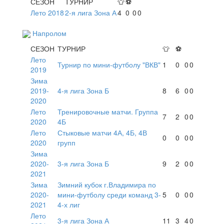
СЕЗОН
ТУРНИР
👕
⚽
Лето 2018
2-я лига Зона А
4
0
0
0
Напролом
СЕЗОН
ТУРНИР
👕
⚽
Лето
Турнир по мини-футболу "ВКВ"
1
0
0
0
2019
Зима
2019-
4-я лига Зона Б
8
6
0
0
2020
Лето
Тренировочные матчи. Группа
7
2
0
0
2020
4Б
Лето
Стыковые матчи 4А, 4Б, 4В
0
0
0
0
2020
групп
Зима
2020-
3-я лига Зона Б
9
2
0
0
2021
Зима
Зимний кубок г.Владимира по
2020-
мини-футболу среди команд 3-
5
0
0
0
2021
4-х лиг
Лето
3-я лига Зона А
11
3
4
0