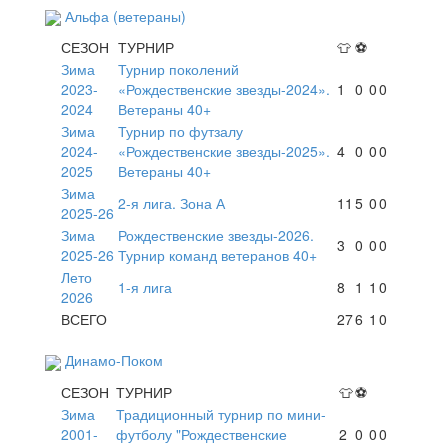
Альфа (ветераны)
СЕЗОН
ТУРНИР
👕
⚽
Зима
Турнир поколений
2023-
«Рождественские звезды-2024».
1
0
0
0
2024
Ветераны 40+
Зима
Турнир по футзалу
2024-
«Рождественские звезды-2025».
4
0
0
0
2025
Ветераны 40+
Зима
2-я лига. Зона А
11
5
0
0
2025-26
Зима
Рождественские звезды-2026.
3
0
0
0
2025-26
Турнир команд ветеранов 40+
Лето
1-я лига
8
1
1
0
2026
ВСЕГО
27
6
1
0
Динамо-Поком
СЕЗОН
ТУРНИР
👕
⚽
Зима
Традиционный турнир по мини-
2001-
футболу "Рождественские
2
0
0
0