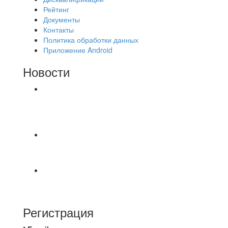
Рейтинг
Документы
Контакты
Политика обработки данных
Приложение Android
Новости
⚽НАЗНАЧЕНИЯ СУДЕЙ⚽ ‼В СРЕДУ
СОСТОЯТСЯ ДОИГРОВКИ 2-Х ТАЙМОВ ДВУХ
МАТЧЕЙ 2А ЛИГИ.
⚽️ВИДЕООБЗОР⚽️ 4 ЛИГА А «РСК КОМПЛЕКТ»
9️⃣ : 6️⃣ «МАЛЬОРКА»
🇷🇺 Дебют в Первенстве России по футболу
среди команд Первой лиги Дмитрий
Регистрация