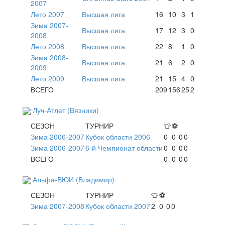
2007
Лето 2007
Высшая лига
16
10
3
1
Зима 2007-
Высшая лига
17
12
3
0
2008
Лето 2008
Высшая лига
22
8
1
0
Зима 2008-
Высшая лига
21
6
2
0
2009
Лето 2009
Высшая лига
21
15
4
0
ВСЕГО
209
156
25
2
Луч-Атлет (Вязники)
СЕЗОН
ТУРНИР
👕
⚽
Зима 2006-2007
Кубок области 2006
0
0
0
0
Зима 2006-2007
6-й Чемпионат области
0
0
0
0
ВСЕГО
0
0
0
0
Альфа-ВЮИ (Владимир)
СЕЗОН
ТУРНИР
👕
⚽
Зима 2007-2008
Кубок области 2007
2
0
0
0