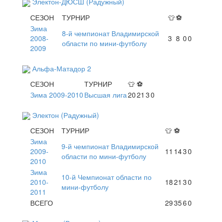
Электон-ДЮСШ (Радужный)
СЕЗОН
ТУРНИР
👕
⚽
Зима
8-й чемпионат Владимирской
2008-
3
8
0
0
области по мини-футболу
2009
Альфа-Матадор 2
СЕЗОН
ТУРНИР
👕
⚽
Зима 2009-2010
Высшая лига
20
21
3
0
Электон (Радужный)
СЕЗОН
ТУРНИР
👕
⚽
Зима
9-й чемпионат Владимирской
2009-
11
14
3
0
области по мини-футболу
2010
Зима
10-й Чемпионат области по
2010-
18
21
3
0
мини-футболу
2011
ВСЕГО
29
35
6
0