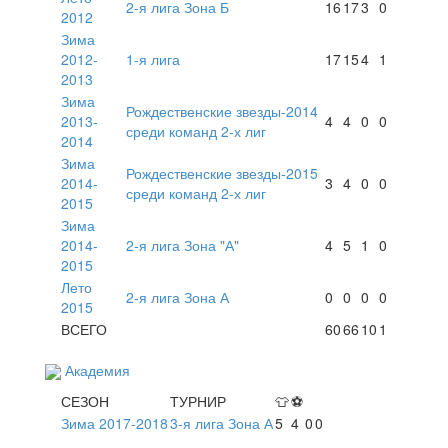
2-я лига Зона Б
16
17
3
0
2012
Зима
2012-
1-я лига
17
15
4
1
2013
Зима
Рождественские звезды-2014
2013-
4
4
0
0
среди команд 2-х лиг
2014
Зима
Рождественские звезды-2015
2014-
3
4
0
0
среди команд 2-х лиг
2015
Зима
2014-
2-я лига Зона "А"
4
5
1
0
2015
Лето
2-я лига Зона А
0
0
0
0
2015
ВСЕГО
60
66
10
1
Академия
СЕЗОН
ТУРНИР
👕
⚽
Зима 2017-2018
3-я лига Зона А
5
4
0
0