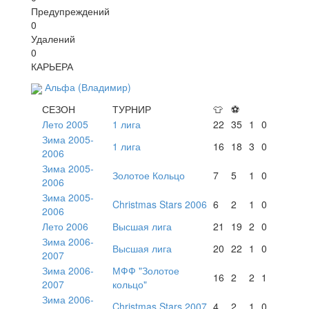
Предупреждений
0
Удалений
0
КАРЬЕРА
Альфа (Владимир)
СЕЗОН
ТУРНИР
👕
⚽
Лето 2005
1 лига
22
35
1
0
Зима 2005-
1 лига
16
18
3
0
2006
Зима 2005-
Золотое Кольцо
7
5
1
0
2006
Зима 2005-
Christmas Stars 2006
6
2
1
0
2006
Лето 2006
Высшая лига
21
19
2
0
Зима 2006-
Высшая лига
20
22
1
0
2007
Зима 2006-
МФФ "Золотое
16
2
2
1
2007
кольцо"
Зима 2006-
Christmas Stars 2007
4
2
1
0