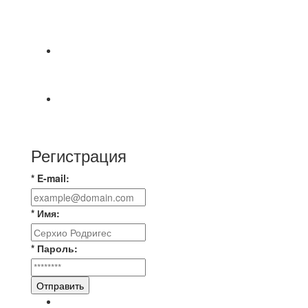
⚽НАЗНАЧЕНИЯ СУДЕЙ⚽ ‼В СРЕДУ
СОСТОЯТСЯ ДОИГРОВКИ 2-Х ТАЙМОВ ДВУХ
МАТЧЕЙ 2А ЛИГИ.
📹📹📹 Обзор голов 📹📹📹 Лига 4. Зона "Б". 12
тур. Лето 2026. МФК "Восход" - Ирбис 6:2
⚽️ВИДЕООБЗОР⚽️ «БРУСБОКС» 4️⃣ : 1️⃣
«ТЕХЦЕНТР ГРАНД»
Регистрация
* E-mail:
* Имя:
* Пароль:
Отправить