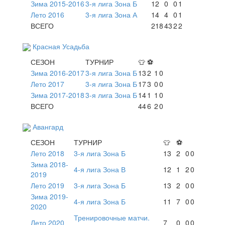
Зима 2015-2016
3-я лига Зона Б
12
0
0
1
Лето 2016
3-я лига Зона А
14
4
0
1
ВСЕГО
218
43
2
2
Красная Усадьба
СЕЗОН
ТУРНИР
👕
⚽
Зима 2016-2017
3-я лига Зона Б
13
2
1
0
Лето 2017
3-я лига Зона Б
17
3
0
0
Зима 2017-2018
3-я лига Зона Б
14
1
1
0
ВСЕГО
44
6
2
0
Авангард
СЕЗОН
ТУРНИР
👕
⚽
Лето 2018
3-я лига Зона Б
13
2
0
0
Зима 2018-
4-я лига Зона В
12
1
2
0
2019
Лето 2019
3-я лига Зона Б
13
2
0
0
Зима 2019-
4-я лига Зона Б
11
7
0
0
2020
Тренировочные матчи.
Лето 2020
7
0
0
0