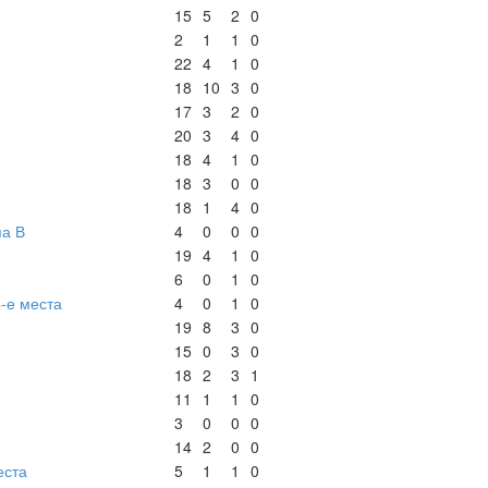
15
5
2
0
2
1
1
0
22
4
1
0
18
10
3
0
17
3
2
0
20
3
4
0
18
4
1
0
18
3
0
0
18
1
4
0
па В
4
0
0
0
19
4
1
0
6
0
1
0
4-е места
4
0
1
0
19
8
3
0
15
0
3
0
18
2
3
1
11
1
1
0
3
0
0
0
14
2
0
0
еста
5
1
1
0