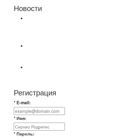
Новости
⚽НАЗНАЧЕНИЯ СУДЕЙ⚽ ‼В СРЕДУ
СОСТОЯТСЯ ДОИГРОВКИ 2-Х ТАЙМОВ ДВУХ
МАТЧЕЙ 2А ЛИГИ.
📹📹📹 Обзор голов 📹📹📹 Лига 4. Зона "Б". 12
тур. Лето 2026. МФК "Восход" - Ирбис 6:2
⚽️ВИДЕООБЗОР⚽️ «БРУСБОКС» 4️⃣ : 1️⃣
«ТЕХЦЕНТР ГРАНД»
Регистрация
* E-mail:
* Имя:
* Пароль: