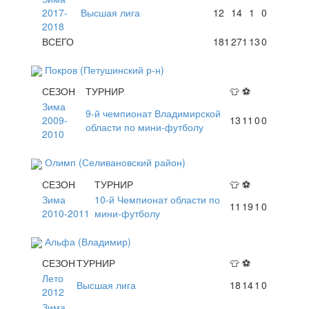
2017-
Высшая лига
12
14
1
0
2018
ВСЕГО
181
271
13
0
Покров (Петушинский р-н)
СЕЗОН
ТУРНИР
👕
⚽
Зима
9-й чемпионат Владимирской
2009-
13
11
0
0
области по мини-футболу
2010
Олимп (Селивановский район)
СЕЗОН
ТУРНИР
👕
⚽
Зима
10-й Чемпионат области по
11
19
1
0
2010-2011
мини-футболу
Альфа (Владимир)
СЕЗОН
ТУРНИР
👕
⚽
Лето
Высшая лига
18
14
1
0
2012
Зима