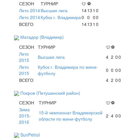
СЕЗОН
ТУРНИР
👕
⚽
Лето 2014
Высшая лига
14
13
1
0
Лето 2014
Кубок г. Владимира
0
0
0
0
ВСЕГО
14
13
1
0
Матадор (Владимир)
СЕЗОН
ТУРНИР
👕
⚽
Лето
Высшая лига
4
2
0
0
2015
Лето
Кубок г. Владимира по мини-
0
0
0
0
2015
футболу
ВСЕГО
4
2
0
0
Покров (Петушинский район)
СЕЗОН
ТУРНИР
👕
⚽
Зима
15-й чемпионат Владимирской
2015-
2
4
0
0
области по мини-футболу
2016
SunPetrol