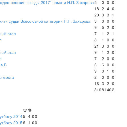
ждественские звезды-2017" памяти Н.П. Захарова
5
0
0
0
18
2
4
0
20
3
3
1
яти судьи Всесоюзной категории Н.П. Захарова
3
0
0
0
9
5
2
0
ный этап
7
1
2
1
л
8
1
0
0
21
3
3
0
ный этап
9
1
2
0
л
7
2
0
0
па В
6
6
0
0
9
0
1
0
е места
2
0
0
0
16
3
2
0
316
81
40
2
👕
⚽
утболу 2014
5
4
0
0
утболу 2015
6
1
0
0