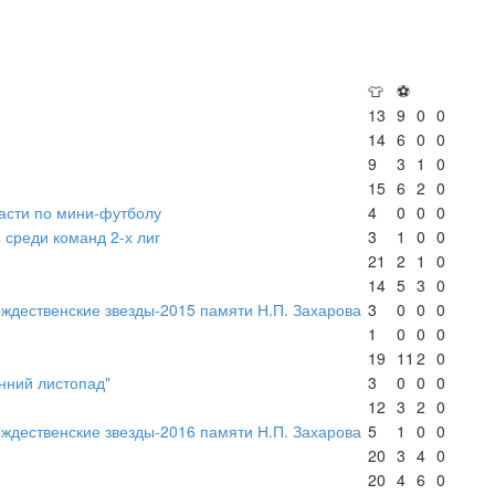
👕
⚽
13
9
0
0
14
6
0
0
9
3
1
0
15
6
2
0
асти по мини-футболу
4
0
0
0
 среди команд 2-х лиг
3
1
0
0
21
2
1
0
14
5
3
0
ждественские звезды-2015 памяти Н.П. Захарова
3
0
0
0
1
0
0
0
19
11
2
0
енний листопад"
3
0
0
0
12
3
2
0
ждественские звезды-2016 памяти Н.П. Захарова
5
1
0
0
20
3
4
0
20
4
6
0