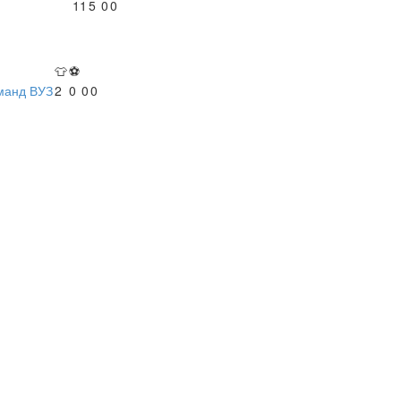
11
5
0
0
👕
⚽
манд ВУЗ
2
0
0
0