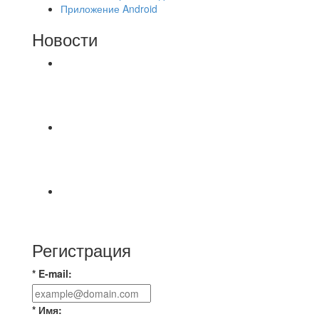
Приложение Android
Новости
⚽НАЗНАЧЕНИЯ СУДЕЙ⚽ ‼В СРЕДУ
СОСТОЯТСЯ ДОИГРОВКИ 2-Х ТАЙМОВ ДВУХ
МАТЧЕЙ 2А ЛИГИ.
Команда «IZBA» ищет спарринг! ПН
(10.08),Торпедо, 20:30
https://vk.ru/christmasmusick
⚡️Сегодня было жарко⚡️ ⚽ ️«Протестировали»
новую футбольную площадку в
Регистрация
* E-mail:
* Имя: