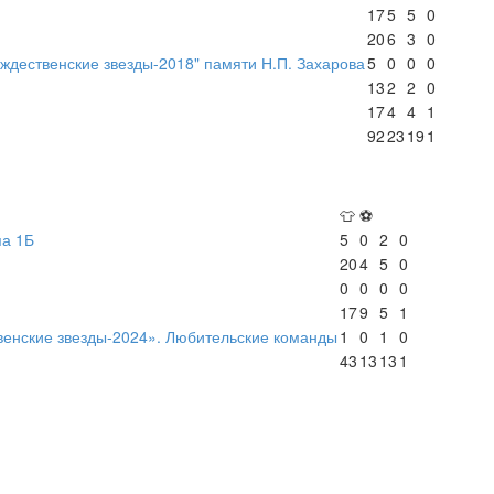
17
5
5
0
20
6
3
0
ждественские звезды-2018" памяти Н.П. Захарова
5
0
0
0
13
2
2
0
17
4
4
1
92
23
19
1
👕
⚽
па 1Б
5
0
2
0
20
4
5
0
0
0
0
0
17
9
5
1
венские звезды-2024». Любительские команды
1
0
1
0
43
13
13
1