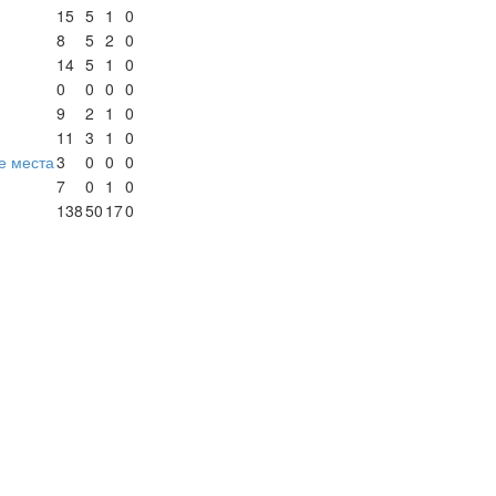
15
5
1
0
8
5
2
0
14
5
1
0
0
0
0
0
9
2
1
0
11
3
1
0
е места
3
0
0
0
7
0
1
0
138
50
17
0