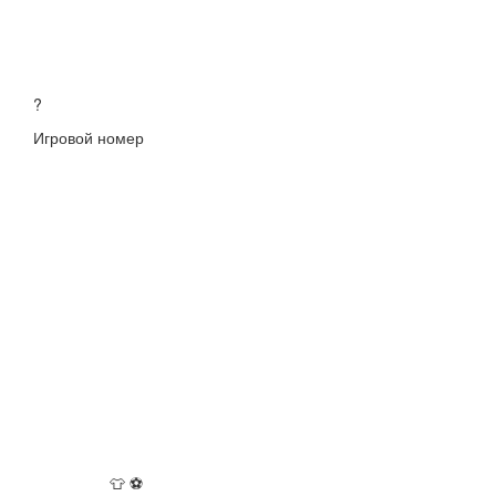
?
Игровой номер
👕
⚽