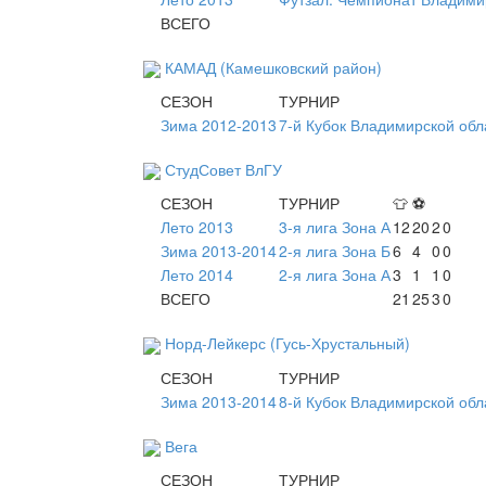
ВСЕГО
КАМАД (Камешковский район)
СЕЗОН
ТУРНИР
Зима 2012-2013
7-й Кубок Владимирской обл
СтудСовет ВлГУ
СЕЗОН
ТУРНИР
👕
⚽
Лето 2013
3-я лига Зона А
12
20
2
0
Зима 2013-2014
2-я лига Зона Б
6
4
0
0
Лето 2014
2-я лига Зона А
3
1
1
0
ВСЕГО
21
25
3
0
Норд-Лейкерс (Гусь-Хрустальный)
СЕЗОН
ТУРНИР
Зима 2013-2014
8-й Кубок Владимирской обл
Вега
СЕЗОН
ТУРНИР