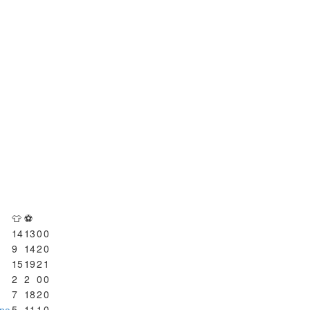
👕
⚽
14
13
0
0
9
14
2
0
15
19
2
1
2
2
0
0
7
18
2
0
ра
5
11
1
0