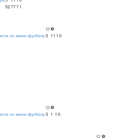
52
77
7
1
👕
⚽
асти по мини-футболу
3
11
1
0
👕
⚽
асти по мини-футболу
3
1
1
0
👕
⚽