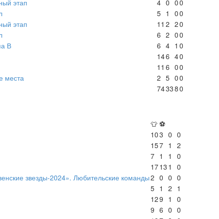
ный этап
4
0
0
0
л
5
1
0
0
ный этап
11
2
2
0
л
6
2
0
0
па В
6
4
1
0
14
6
4
0
11
6
0
0
е места
2
5
0
0
74
33
8
0
👕
⚽
10
3
0
0
15
7
1
2
7
1
1
0
17
13
1
0
венские звезды-2024». Любительские команды
2
0
0
0
5
1
2
1
12
9
1
0
9
6
0
0