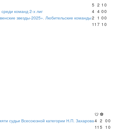
5
2
1
0
 среди команд 2-х лиг
4
4
0
0
твенские звезды-2025». Любительские команды
2
1
0
0
11
7
1
0
👕
⚽
яти судьи Всесоюзной категории Н.П. Захарова
4
2
0
0
11
5
1
0