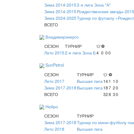
Зима 2014-2015
2-я лига Зона "А"
Зима 2014-2015
Рождественские звезды-2015
Зима 2024-2025
Турнир по футзалу «Рождес
ВСЕГО
Владимирэнерго
СЕЗОН
ТУРНИР
👕
⚽
Лето 2015
2-я лига Зона Б
4
0
0
0
SunPetrol
СЕЗОН
ТУРНИР
👕
⚽
Лето 2017
Высшая лига
14
1
1
0
Зима 2017-2018
Высшая лига
18
7
2
0
ВСЕГО
32
8
3
0
Нейро
СЕЗОН
ТУРНИР
Зима 2017-2018
Турнир по мини-футболу пам
Лето 2018
Высшая лига