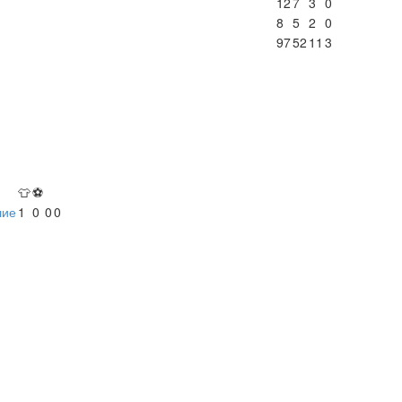
12
7
3
0
8
5
2
0
97
52
11
3
👕
⚽
шие
1
0
0
0