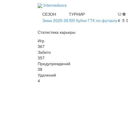
Internedoors
СЕЗОН
ТУРНИР
👕
⚽
Зима 2025-26
XIII Кубок ГТК по футзалу
4
5
Статистика карьеры
Игр
367
Забито
357
Предупреждений
38
Удалений
4