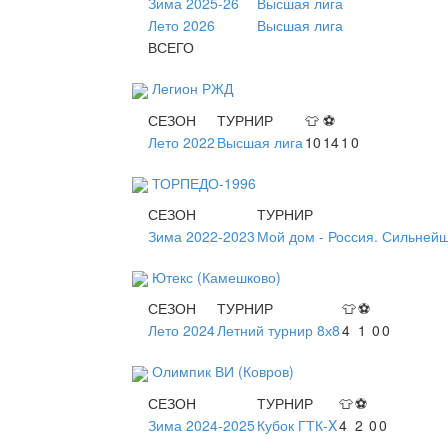
Зима 2025-26
Высшая лига
Лето 2026
Высшая лига
ВСЕГО
Легион РЖД
СЕЗОН
ТУРНИР
👕
⚽
Лето 2022
Высшая лига
10
14
1
0
ТОРПЕДО-1996
СЕЗОН
ТУРНИР
Зима 2022-2023
Мой дом - Россия. Сильней
Ютекс (Камешково)
СЕЗОН
ТУРНИР
👕
⚽
Лето 2024
Летний турнир 8х8
4
1
0
0
Олимпик ВИ (Ковров)
СЕЗОН
ТУРНИР
👕
⚽
Зима 2024-2025
Кубок ГТК-X
4
2
0
0