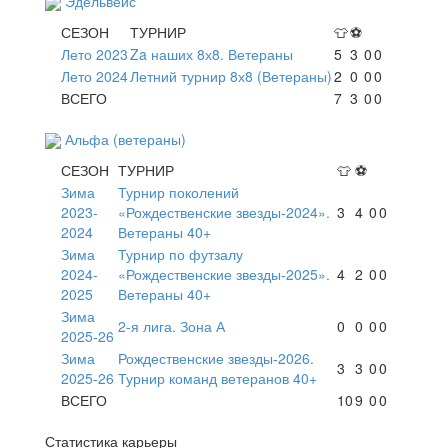
Эдельвейс
СЕЗОН
ТУРНИР
👕
⚽
Лето 2023
Za наших 8х8. Ветераны
5
3
0
0
Лето 2024
Летний турнир 8х8 (Ветераны)
2
0
0
0
ВСЕГО
7
3
0
0
Альфа (ветераны)
СЕЗОН
ТУРНИР
👕
⚽
Зима
Турнир поколений
2023-
«Рождественские звезды-2024».
3
4
0
0
2024
Ветераны 40+
Зима
Турнир по футзалу
2024-
«Рождественские звезды-2025».
4
2
0
0
2025
Ветераны 40+
Зима
2-я лига. Зона А
0
0
0
0
2025-26
Зима
Рождественские звезды-2026.
3
3
0
0
2025-26
Турнир команд ветеранов 40+
ВСЕГО
10
9
0
0
Статистика карьеры