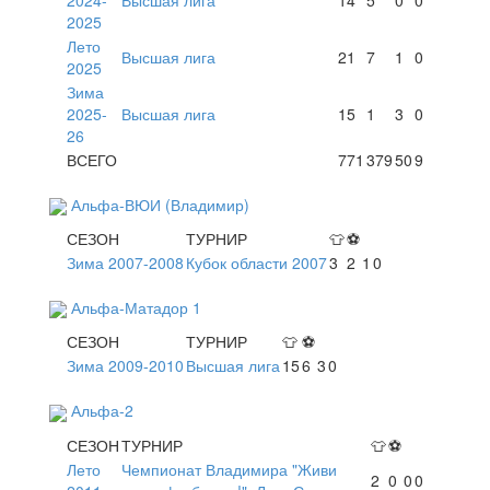
2025
Лето
Высшая лига
21
7
1
0
2025
Зима
2025-
Высшая лига
15
1
3
0
26
ВСЕГО
771
379
50
9
Альфа-ВЮИ (Владимир)
СЕЗОН
ТУРНИР
👕
⚽
Зима 2007-2008
Кубок области 2007
3
2
1
0
Альфа-Матадор 1
СЕЗОН
ТУРНИР
👕
⚽
Зима 2009-2010
Высшая лига
15
6
3
0
Альфа-2
СЕЗОН
ТУРНИР
👕
⚽
Лето
Чемпионат Владимира "Живи
2
0
0
0