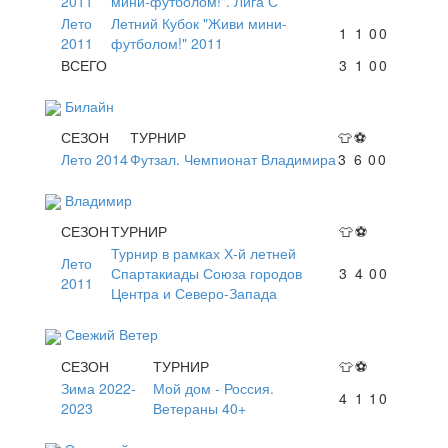
2011
мини-футболом!". Лига С
Лето
Летний Кубок "Живи мини-
1
1
0
0
2011
футболом!" 2011
ВСЕГО
3
1
0
0
Билайн
СЕЗОН
ТУРНИР
👕
⚽
Лето 2014
Футзал. Чемпионат Владимира
3
6
0
0
Владимир
СЕЗОН
ТУРНИР
👕
⚽
Турнир в рамках Х-й летней
Лето
Спартакиады Союза городов
3
4
0
0
2011
Центра и Северо-Запада
Свежий Ветер
СЕЗОН
ТУРНИР
👕
⚽
Зима 2022-
Мой дом - Россия.
4
1
1
0
2023
Ветераны 40+