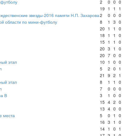
-футболу
2
0
0
0
19
1
1
1
ждественские звезды-2016 памяти Н.П. Захарова
2
0
0
0
ой области по мини-футболу
8
1
3
0
20
1
1
0
18
1
1
0
15
1
1
0
20
3
1
0
20
7
0
0
ный этап
10
1
0
0
л
5
2
0
1
21
9
2
1
ный этап
8
1
1
0
л
7
0
0
0
па В
3
1
0
0
15
4
2
0
13
4
0
0
е места
5
0
1
0
16
3
1
0
14
1
0
1
17
3
1
0