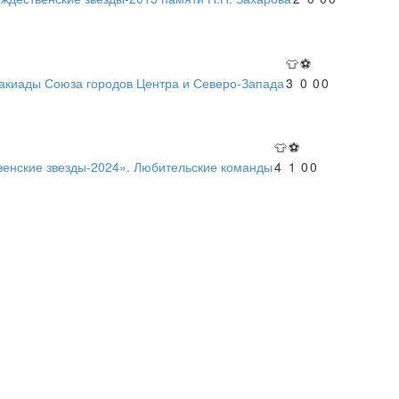
👕
⚽
такиады Союза городов Центра и Северо-Запада
3
0
0
0
👕
⚽
венские звезды-2024». Любительские команды
4
1
0
0