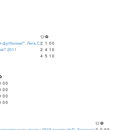
👕
⚽
-футболом!". Лига С
2
1
0
0
м!" 2011
2
4
1
0
4
5
1
0
⚽
0
0
0
0
0
0
0
0
0
0
0
0
👕
⚽
ждественские звезды-2015 памяти Н.П. Захарова
2
0
0
0