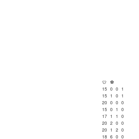
👕
⚽
15
0
0
1
15
1
0
1
20
0
0
0
15
0
1
0
17
1
1
0
20
2
0
0
20
1
2
0
18
6
0
0