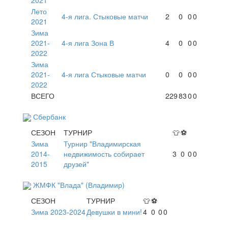
Лето
4-я лига. Стыковые матчи
2
0
0
0
2021
Зима
2021-
4-я лига Зона В
4
0
0
0
2022
Зима
2021-
4-я лига Стыковые матчи
0
0
0
0
2022
ВСЕГО
229
83
0
0
Сбербанк
СЕЗОН
ТУРНИР
👕
⚽
Зима
Турнир "Владимирская
2014-
недвижимость собирает
3
0
0
0
2015
друзей"
ЖМФК "Влада" (Владимир)
СЕЗОН
ТУРНИР
👕
⚽
Зима 2023-2024
Девушки в мини!
4
0
0
0