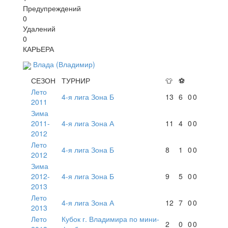
Предупреждений
0
Удалений
0
КАРЬЕРА
Влада (Владимир)
СЕЗОН
ТУРНИР
👕
⚽
Лето
4-я лига Зона Б
13
6
0
0
2011
Зима
2011-
4-я лига Зона А
11
4
0
0
2012
Лето
4-я лига Зона Б
8
1
0
0
2012
Зима
2012-
4-я лига Зона Б
9
5
0
0
2013
Лето
4-я лига Зона А
12
7
0
0
2013
Лето
Кубок г. Владимира по мини-
2
0
0
0