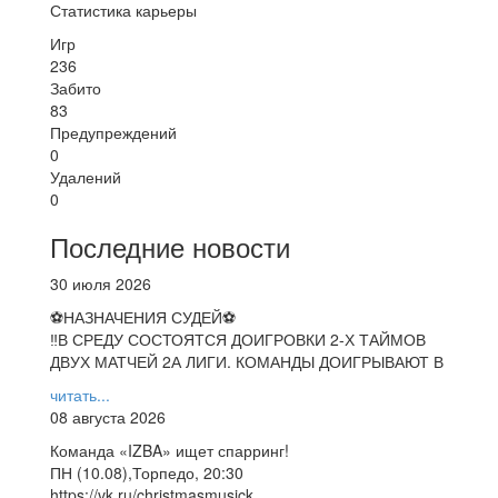
Статистика карьеры
Игр
236
Забито
83
Предупреждений
0
Удалений
0
Последние новости
30 июля 2026
⚽НАЗНАЧЕНИЯ СУДЕЙ⚽
‼В СРЕДУ СОСТОЯТСЯ ДОИГРОВКИ 2-Х ТАЙМОВ
ДВУХ МАТЧЕЙ 2А ЛИГИ. КОМАНДЫ ДОИГРЫВАЮТ В
читать...
08 августа 2026
Команда «IZBA» ищет спарринг!
ПН (10.08),Торпедо, 20:30
https://vk.ru/christmasmusick