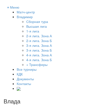
≡
Меню
Матч-центр
Владимир
Сборная тура
Высшая лига
1-я лига
2-я лига. Зона А
2-я лига. Зона Б
3-я лига. Зона А
3-я лига. Зона Б
4-я лига. Зона А
4-я лига. Зона Б
+ Трансферы
Все турниры
КДК
Документы
Контакты
Влада